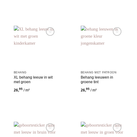
Toevoegen
Toevoegen
aan
aan
wensenlijst
wensenlijst
BEHANG
BEHANG MET PATROON
XL behang leeuw in wit
Behang leeuwen in
met groen
groene tint
95
95
26,
/ m²
26,
/ m²
Toevoegen
Toevoegen