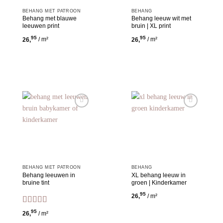
BEHANG MET PATROON
BEHANG
Behang met blauwe
Behang leeuw wit met
leeuwen print
bruin | XL print
95
95
26,
/ m²
26,
/ m²
Toevoegen
Toevoegen
aan
aan
wensenlijst
wensenlijst
BEHANG MET PATROON
BEHANG
Behang leeuwen in
XL behang leeuw in
bruine tint
groen | Kinderkamer
95
26,
/ m²
Gewaardeerd
95
26,
/ m²
5
uit 5