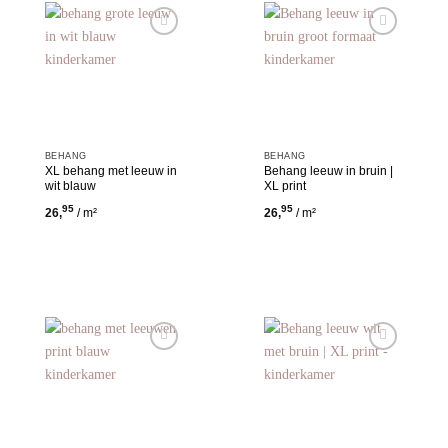
Toevoegen
Toevoegen
aan
aan
wensenlijst
wensenlijst
BEHANG
BEHANG
XL behang met leeuw in
Behang leeuw in bruin |
wit blauw
XL print
95
95
26,
/ m²
26,
/ m²
Toevoegen
Toevoegen
aan
aan
wensenlijst
wensenlijst