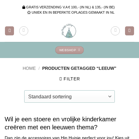
Ga
GRATIS VERZENDING V.A € 100,- (IN NL) & 135,- (IN BE)
naar
UNIEK EN IN BEPERKTE OPLAGES GEMAAKT IN NL
inhoud
WEBSHOP
HOME
/
PRODUCTEN GETAGGED “LEEUW”
FILTER
Wil je een stoere en vrolijke kinderkamer
creëren met een leeuwen thema?
Dan zijn de accessoires van Hip Huisje perfect voor jou! Kies uit