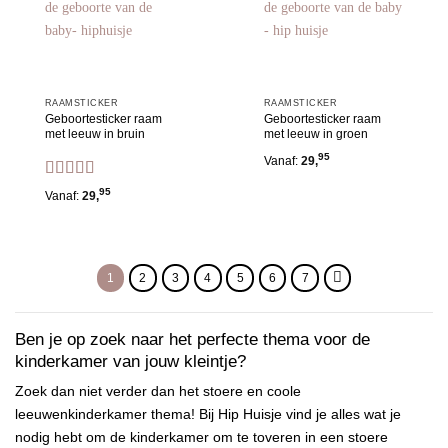
aan
aan
wensenlijst
wensenlijst
RAAMSTICKER
RAAMSTICKER
Geboortesticker raam
Geboortesticker raam
met leeuw in bruin
met leeuw in groen
95
Vanaf:
29,
Gewaardeerd
95
Vanaf:
29,
5
uit 5
1
2
3
4
5
6
7
Ben je op zoek naar het perfecte thema voor de
kinderkamer van jouw kleintje?
Zoek dan niet verder dan het stoere en coole
leeuwenkinderkamer thema! Bij Hip Huisje vind je alles wat je
nodig hebt om de kinderkamer om te toveren in een stoere