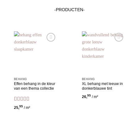
-PRODUCTEN-
Toevoegen
Toevoegen
aan
aan
wensenlijst
wensenlijst
BEHANG
BEHANG
Effen behang in de kleur
XL behang met leeuw in
van een thema collectie
donkerblauwe tint
95
26,
/ m²
Gewaardeerd
95
25,
/ m²
5
uit 5